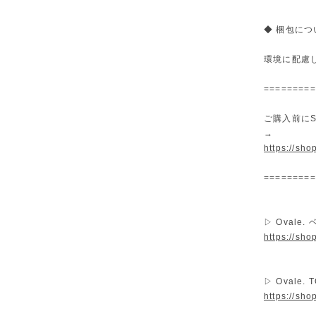
◆ 梱包につ
環境に配慮
=========
ご購入前にS
→
https://sh
=========
▷ Ovale
https://sh
▷ Ovale.
https://sho