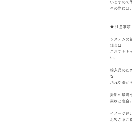
いますので
その際には
◆ 注意事項
システムの
場合は
ご注文をキ
い。
輸入品のた
な
汚れや傷が
撮影の環境
実物と色合
イメージ違
お客さまご