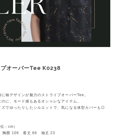
プオーバーTee K0238
柄に袖デザインが魅力のストライプオーバーTee。
なのに、モード感もあるオシャレなアイテム。
イズでゆったりしたシルエットで、気になる体型カバーも◎
単位：cm）
1 胸囲 106 着丈 66 袖丈 23