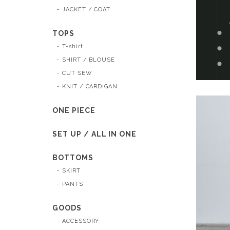
JACKET / COAT
TOPS
T-shirt
SHIRT / BLOUSE
CUT SEW
KNIT / CARDIGAN
ONE PIECE
SET UP / ALL IN ONE
BOTTOMS
SKIRT
PANTS
GOODS
ACCESSORY