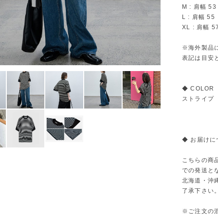
M : 肩幅 
L : 肩幅 5
XL : 肩幅 
※海外製品
表記は目安
◆ COLOR
ストライプ
◆ お届けに
こちらの商
での発送と
北海道・沖
了承下さい
※ご注文の