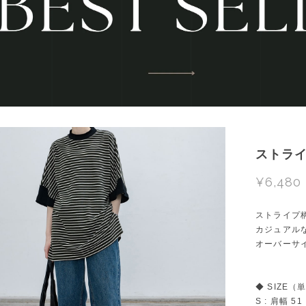
ストライ
¥6,480
ストライプ
カジュアル
オーバーサ
◆ SIZE（
S : 肩幅 5