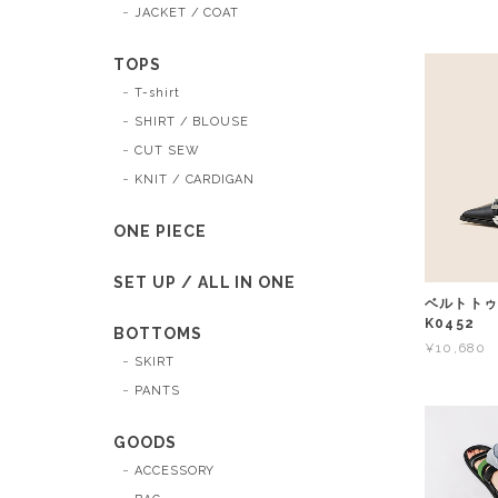
JACKET / COAT
TOPS
T-shirt
SHIRT / BLOUSE
CUT SEW
KNIT / CARDIGAN
ONE PIECE
SET UP / ALL IN ONE
ベルトト
K0452
BOTTOMS
¥10,680
SKIRT
PANTS
GOODS
ACCESSORY