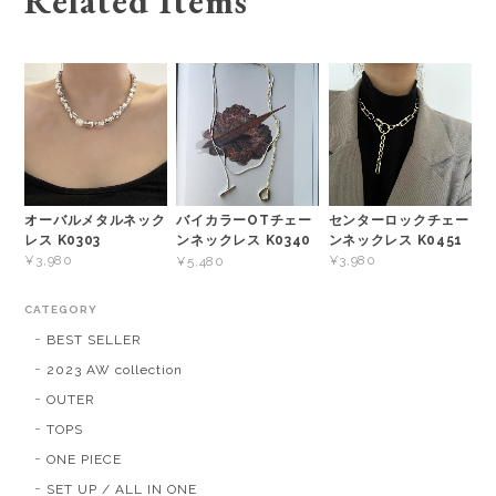
Related Items
オーバルメタルネック
センターロックチェー
バイカラーOTチェー
レス K0303
ンネックレス K0451
ンネックレス K0340
¥3,980
¥3,980
¥5,480
CATEGORY
BEST SELLER
2023 AW collection
OUTER
TOPS
ONE PIECE
SET UP / ALL IN ONE