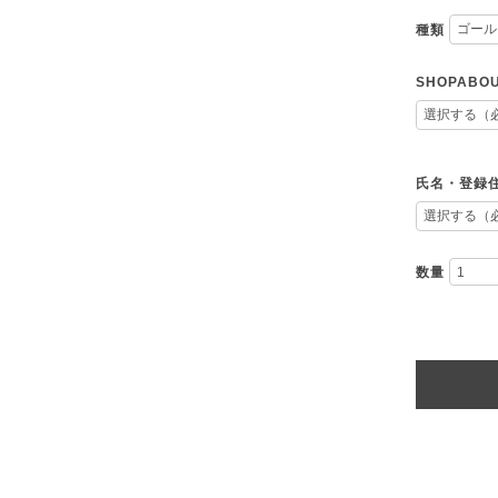
種類
SHOPAB
氏名・登録
数量