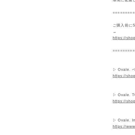
環境に配慮
=========
ご購入前にS
→
https://sh
=========
▷ Ovale
https://sh
▷ Ovale.
https://sho
▷ Ovale. I
https://ww