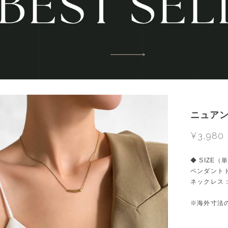
ニュアン
¥3,980
◆ SIZE（
ペンダントトッ
ネックレス：約
※海外寸法