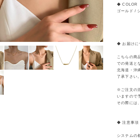
◆ COLOR
ゴールド /
◆ お届けに
こちらの商
での発送と
北海道・沖
了承下さい
※ご注文の
いますので
その際には
◆ 注意事項
システムの