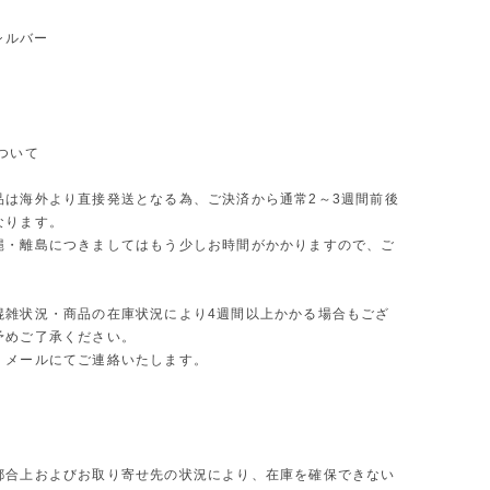
 シルバー
ついて
品は海外より直接発送となる為、ご決済から通常2～3週間前後
なります。
縄・離島につきましてはもう少しお時間がかかりますので、ご
。
混雑状況・商品の在庫状況により4週間以上かかる場合もござ
予めご了承ください。
、メールにてご連絡いたします。
都合上およびお取り寄せ先の状況により、在庫を確保できない