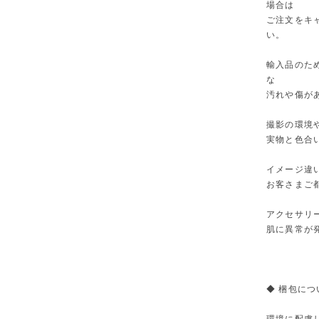
場合は
ご注文をキ
い。
輸入品のた
な
汚れや傷が
撮影の環境
実物と色合
イメージ違
お客さまご
アクセサリ
肌に異常が
◆ 梱包につ