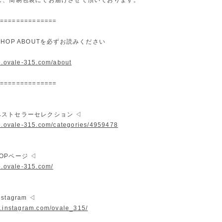
し、簡易包装にてお届けさせて頂いております。
==============
HOP ABOUTを必ずお読みください
op.ovale-315.com/about
==============
. ベストセラーセレクション ◁
op.ovale-315.com/categories/4959478
 TOPページ ◁
p.ovale-315.com/
nstagram ◁
w.instagram.com/ovale_315/