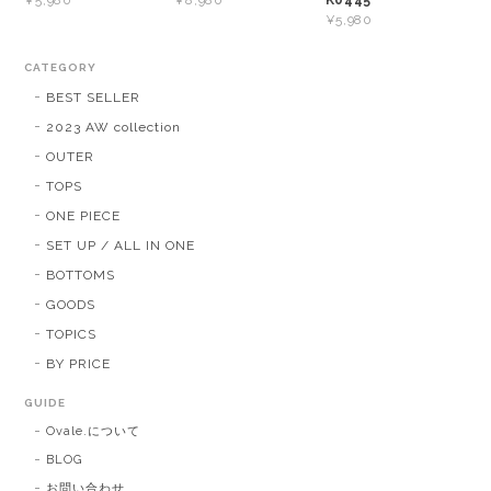
¥5,980
¥8,980
¥5,980
CATEGORY
BEST SELLER
2023 AW collection
OUTER
TOPS
ONE PIECE
SET UP / ALL IN ONE
BOTTOMS
GOODS
TOPICS
BY PRICE
GUIDE
Ovale.について
BLOG
お問い合わせ